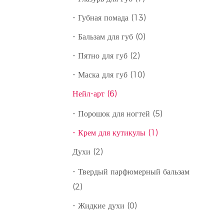
 и
- Губная помада (13)
аждого
- Бальзам для губ (0)
- Пятно для губ (2)
, но и
- Маска для губ (10)
льную
Нейл-арт (6)
- Порошок для ногтей (5)
ере
- Крем для кутикулы (1)
ранить
Духи (2)
- Твердый парфюмерный бальзам
(2)
уктов с
- Жидкие духи (0)
о будьте