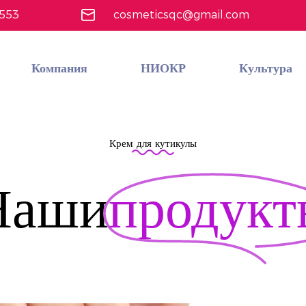
4553
cosmeticsqc@gmail.com
Компания
НИОКР
Культура
Пользовательский экономичный многофункциональный набор косметики
Узнать больше
Крем для кутикулы
Наши
продукт