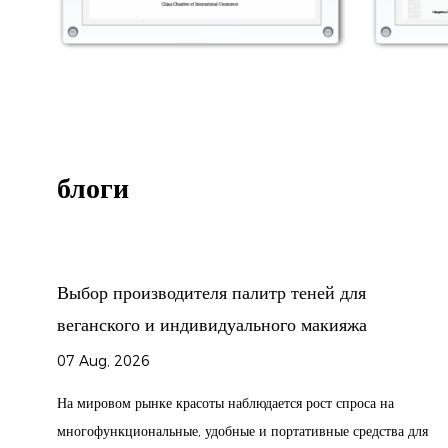
блоги
ля
Могут ли экологически чистая упаковка и
жа
быстрая разработка продукции стать сле
преимуществом для профессиональной ф
по производству подводки для глаз?
оса на
31 Jul, 2026
редства для