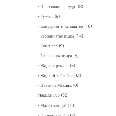
- Прессованная пудра (8)
оими
- Румяна (9)
- Контуринг и хайлайтер (18)
- Рассыпчатая пудра (14)
е
- Консилер (9)
я общей
- Запеченная пудра (3)
кторов
- Жидкие румяна (5)
ах
- Жидкий хайлайтер (3)
тей.
- Цветной Макияж (0)
нными.
Макияж Губ (52)
- Масло для губ (10)
,
- Глазурь для Губ (7)