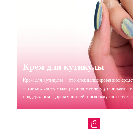
Крем для кутикулы
Крем для кутикулы — это специализированное средс
— тонких слоев кожи, расположенных у основания н
поддержания здоровья ногтей, поскольку они служа
кутикулы созданы для увлажнения, смягчения и укр
кутикулы, обычно богатые маслами, витаминами и 
ногтей, придавая им ухоженный и отполированный 
Основные преимущества крема для кутикулы