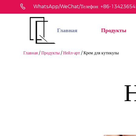
WhatsApp/WeChat/Телефон: +86-1342365
Главная
Продукты
Не нашли понравившийся товар?
Мы поможем вам быстро найти подходящее
Связаться с нами
Главная
/
Продукты
/
Нейл-арт
/
Крем для кутикулы