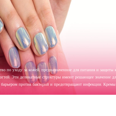
тво по уходу за кожей, предназначенное для питания и защиты
огтей. Эти деликатные структуры имеют решающее значение д
т барьером против бактерий и предотвращают инфекции. Кремы
епления кутикулы, что способствует общему здоровью ногтей. 
другими полезными ингредиентами, также могут улучшить вне
вид.