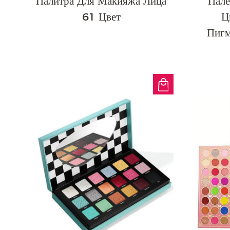
Палитра Для Макияжа Лица
Пале
61 Цвет
Ц
Пигм