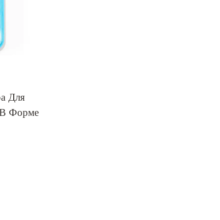
а Для
 В Форме