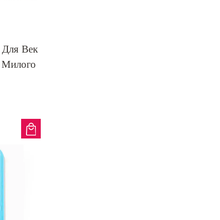
 Для Век
м Милого