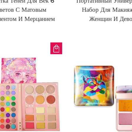
тка Теней Для Век 6
Портативный Униве
ветов С Матовым
Набор Для Макия
ентом И Мерцанием
Женщин И Дево