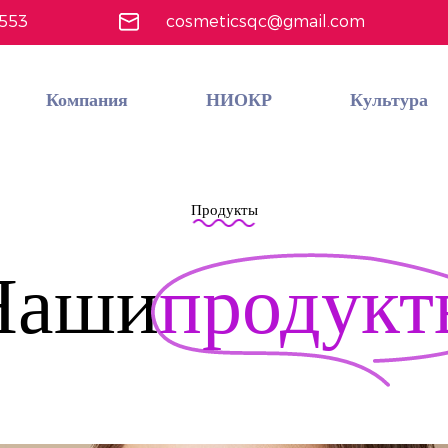
4553
cosmeticsqc@gmail.com
Компания
НИОКР
Культура
Пользовательский экономичный многофункциональный набор косметики
Узнать больше
Продукты
Наши
продукт