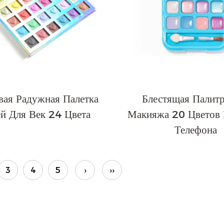
вая Радужная Палетка
Блестящая Палитр
й Для Век 24 Цвета
Макияжа 20 Цветов
Телефона
3
4
5
›
››