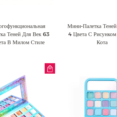
гофункциональная
Мини-Палетка Теней
тка Теней Для Век 63
4 Цвета С Рисунко
ета В Милом Стиле
Кота