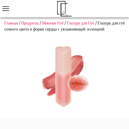
Главная
/
Продукты
/
Макияж Губ
/
Глазурь для Губ
/
Глазурь для губ
сочного цвета в форме сердца с увлажняющей эссенцией
Не нашли понравившийся товар?
Мы поможем вам быстро найти подходящее
Связаться с нами
Макияж Глаз
Макияж Губ
Макияж Лица
Нейл-арт
Просмотреть все
Популярные продукты
Тени для век
Пользовательский экономичный многоф
Узна