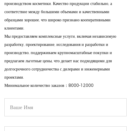
Увлажняющая формула: насыщенная увлажняющей
производством косметики. Качество продукции стабильно, а
соответствие между большими объемами и качественными
эссенцией, эта глазурь для губ не только обеспечивает
образцами хорошее, что широко признано кооперативными
потрясающий цвет, но и питает ваши губы. Почувствуйте
клиентами.
увлажнение, благодаря которому ваши губы будут мягкими
Мы предоставляем комплексные услуги, включая независимую
и комфортными, без ощущения липкости.
разработку, проектирование, исследования и разработки и
Стойкость: этот блеск для губ рассчитан на долговечность и
производство, поддерживаем крупномасштабные покупки и
имеет водостойкую формулу, устойчивую к размазыванию и
предлагаем льготные цены, что делает нас подходящими для
выцветанию. Наслаждайтесь яркими губами, которые
долгосрочного сотрудничества с дилерами и инженерными
остаются на месте, и вы можете спокойно сосредоточиться
проектами.
на своем дне.
Минимальное количество заказов：8000-12000
Легкое нанесение: воздушная и растекающаяся текстура
легко наносится, обеспечивая равномерное нанесение
каждый раз. Точный аппликатор обеспечивает тщательное
нанесение, что делает его идеальным как для повседневного,