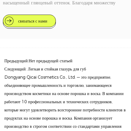
насыщенный глянцевый оттенок. Благодаря множеству
потрясающих оттенков этот блеск для губ идеально
подходит для тех, кто хочет выглядеть свеже и молодо.
связаться с нами
Ключевые особенности
Яркий выбор цветов: глазурь для губ Juicy Color в форме
сердца, доступная в 8 привлекательных оттенках, позволит
вам выразить свою индивидуальность и стиль.
Предыдущий:Нет предыдущей статьей
Предпочитаете ли вы нежный оттенок или смелый оттенок,
Следующий: Легкая и стойкая глазурь для губ
на любой случай найдется оттенок.
Dongyang Qicai Cosmetics Co., Ltd. — это предприятие,
объединяющее промышленность и торговлю, занимающееся
Суперглянцевый финиш: этот блеск для губ придает
производством косметики на основе порошка и воска. В компании
сияющий эффект глазури, благодаря которому ваши губы
работают 10 профессиональных и технических сотрудников,
кажутся более полными и сочными. Глянцевое покрытие
которые могут удовлетворить всесторонние потребности клиентов в
гарантирует, что ваш образ останется свежим и сияющим в
продуктах на основе порошка и воска. Компания организует
течение дня.
производство в строгом соответствии со стандартами управления