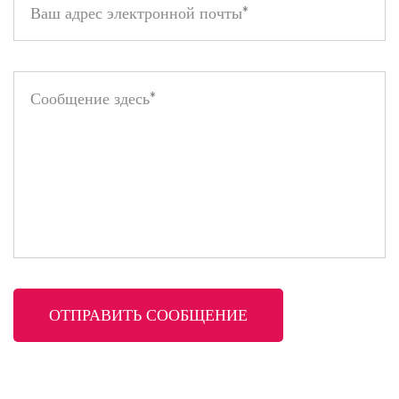
так и для более изысканного образа.
Без жестокости и веганство: будьте довольны своим выбором
красоты. Этот продукт на 100% не тестируется на
животных и является веганским, что соответствует
приверженности этической красоте.
Испытайте идеальное сочетание цвета, увлажнения и блеска
с глазурью для губ Juicy Color Lip Glaze в форме сердца и
поднимите игру губ на совершенно новый уровень.