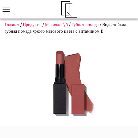
Главная
/
Продукты
/
Макияж Губ
/
Губная помада
/
Водостойкая
губная помада яркого матового цвета с витамином Е
Не нашли понравившийся товар?
Мы поможем вам быстро найти подходящее
Связаться с нами
Макияж Глаз
Макияж Губ
Макияж Лица
Нейл-арт
Просмотреть все
Популярные продукты
Тени для век
Пользовательский экономичный многоф
Узна