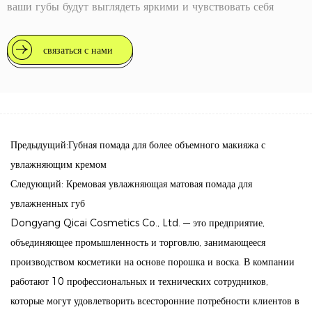
ваши губы будут выглядеть яркими и чувствовать себя
комфортно в течение дня.
связаться с нами
Ключевые особенности
Стойкая, устойчивая к переносу формула: наслаждайтесь
замечательным 8-часовым сроком службы, не беспокоясь о
размазывании или выцветании. Наша помада создана для
того, чтобы цвет оставался на губах именно там, где вы
Предыдущий:Губная помада для более объемного макияжа с
хотите.
увлажняющим кремом
Следующий: Кремовая увлажняющая матовая помада для
Насыщенный, непрозрачный цвет одним движением:
увлажненных губ
испытайте мощную смесь пигментов, которая обеспечивает
Dongyang Qicai Cosmetics Co., Ltd. — это предприятие,
яркий матовый цвет всего за один слой. Попрощайтесь с
объединяющее промышленность и торговлю, занимающееся
многочисленными приложениями и получите потрясающий
производством косметики на основе порошка и воска. В компании
вид губ с минимальными усилиями.
работают 10 профессиональных и технических сотрудников,
Интегрированный праймер двойного действия: эта помада
которые могут удовлетворить всесторонние потребности клиентов в