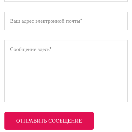
каждым движением.
Улучшите свои губы с помощью нашей водостойкой помады
Vivid Matte Color, в которой потрясающий цвет сочетается
с необходимым уходом для создания идеальных губ!