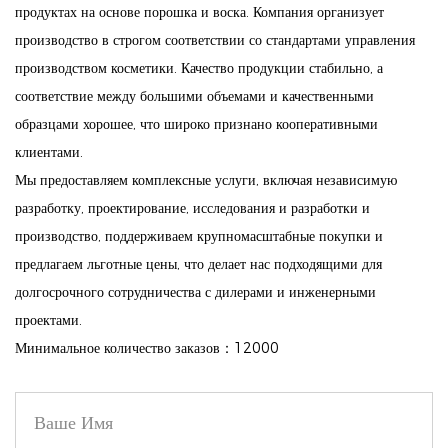
имеет встроенный праймер, который не только увеличивает
продуктах на основе порошка и воска. Компания организует
производство в строгом соответствии со стандартами управления
время ношения, но и предотвращает передачу цвета.
производством косметики. Качество продукции стабильно, а
Праймер помогает разгладить губы, обеспечивая
соответствие между большими объемами и качественными
безупречную основу для яркого цвета, который прекрасно
образцами хорошее, что широко признано кооперативными
держится.
клиентами.
Питательный настой витамина Е: эта помада, насыщенная
Мы предоставляем комплексные услуги, включая независимую
богатым антиоксидантами витамином Е, помогает
разработку, проектирование, исследования и разработки и
кондиционировать и защищать ваши губы, обеспечивая
производство, поддерживаем крупномасштабные покупки и
необходимое питание во время ее ношения. Наслаждайтесь
предлагаем льготные цены, что делает нас подходящими для
комфортным ощущением «обнаженных губ» без ущерба для
долгосрочного сотрудничества с дилерами и инженерными
проектами.
цвета.
Минимальное количество заказов：12000
Точное нанесение без усилий: изогнутая форма пули
обеспечивает точное и простое нанесение, позволяя
определить форму губ и добиться безупречного результата