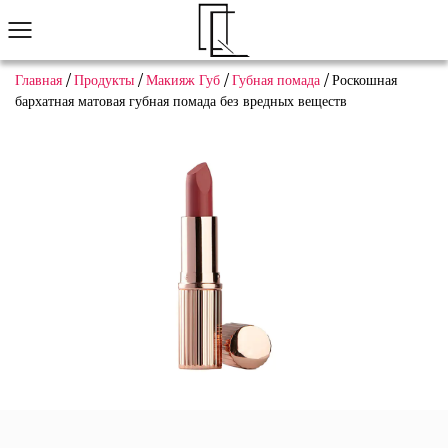
Главная
/
Продукты
/
Макияж Губ
/
Губная помада
/
Роскошная
бархатная матовая губная помада без вредных веществ
Не нашли понравившийся товар?
Мы поможем вам быстро найти подходящее
Связаться с нами
Макияж Глаз
Макияж Губ
Макияж Лица
Нейл-арт
Просмотреть все
Популярные продукты
Тени для век
Пользовательский экономичный многоф
Узна