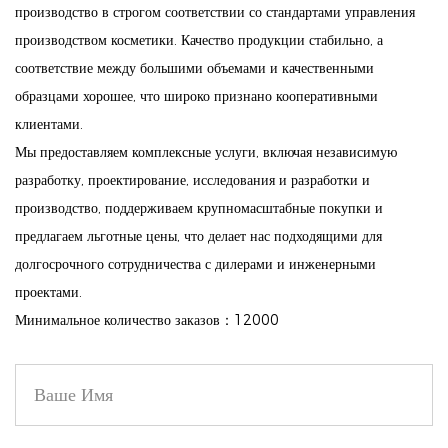
Нежное питание: эта помада, насыщенная питательными
производство в строгом соответствии со стандартами управления
производством косметики. Качество продукции стабильно, а
ингредиентами, не только украшает, но и ухаживает за
соответствие между большими объемами и качественными
вашими губами, обеспечивая успокаивающее нанесение и
образцами хорошее, что широко признано кооперативными
ощущение роскоши.
клиентами.
Этичное производство: воспринимайте красоту сознательно.
Мы предоставляем комплексные услуги, включая независимую
Наша приверженность принципам отсутствия жестокости
разработку, проектирование, исследования и разработки и
означает, что вы можете наслаждаться нашей
производство, поддерживаем крупномасштабные покупки и
высококачественной продукцией без ущерба для своих
предлагаем льготные цены, что делает нас подходящими для
ценностей.
долгосрочного сотрудничества с дилерами и инженерными
проектами.
Бархатистое матовое покрытие: создайте шикарный матовый
Минимальное количество заказов：12000
вид, легкий и гладкий на губах, что делает его идеальным
как для повседневного ношения, так и для особых случаев.
Побалуйте себя помадой, которая не только подчеркнет вашу
красоту, но и будет соответствовать вашим этическим