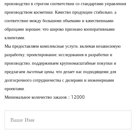
сияющего эффекта, который дополнит любой образ.
производство в строгом соответствии со стандартами управления
производством косметики. Качество продукции стабильно, а
3. Расширенная формула:
соответствие между большими объемами и качественными
Текстура этой помады нового поколения обеспечивает
образцами хорошее, что широко признано кооперативными
сияющий эффект, невероятно мягкий и комфортный на
клиентами.
губах. Формула наносится плавно, обеспечивая равномерный
Мы предоставляем комплексные услуги, включая независимую
и стойкий цвет.
разработку, проектирование, исследования и разработки и
4. Дерматологически протестировано:
производство, поддерживаем крупномасштабные покупки и
Эта помада, прошедшая дерматологические испытания и
предлагаем льготные цены, что делает нас подходящими для
обеспечивающая безопасность и пригодность для всех типов
долгосрочного сотрудничества с дилерами и инженерными
кожи, станет прекрасным дополнением к вашей рутине
проектами.
Минимальное количество заказов：12000
красоты, обеспечивая как уход, так и цвет.
Побалуйте свои губы глянцевой губной помадой Full Color
Wet Look Finish и насладитесь идеальным сочетанием
интенсивного увлажнения, яркого цвета и роскошного