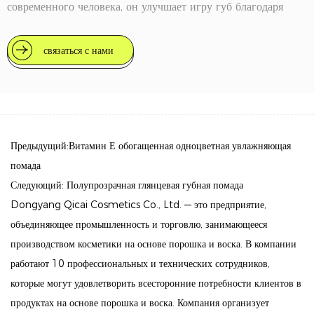
современного человека, он улучшает игру губ благодаря
широкому спектру ярких цветов, сохраняя при этом ваши
губы сочными и увлажненными в течение дня.
связаться с нами
Ключевые особенности
1. Исключительное увлажнение:
Эта помада, содержащая уникальную смесь алоэ, папайи и
натуральных масел, обеспечивает мгновенное увлажнение,
Предыдущий:Витамин Е обогащенная одноцветная увлажняющая
которое длится до 8 часов. Продолжение использования в
помада
течение 28 дней может повысить увлажненность губ до
Следующий: Полупрозрачная глянцевая губная помада
7%.
Dongyang Qicai Cosmetics Co., Ltd. — это предприятие,
объединяющее промышленность и торговлю, занимающееся
2. Яркая цветовая палитра:
производством косметики на основе порошка и воска. В компании
Выбирайте из множества ярких, пленительных цветов,
работают 10 профессиональных и технических сотрудников,
которые придадут вашим губам глянцевый, влажный вид.
которые могут удовлетворить всесторонние потребности клиентов в
Каждый оттенок создан для создания насыщенного
продуктах на основе порошка и воска. Компания организует