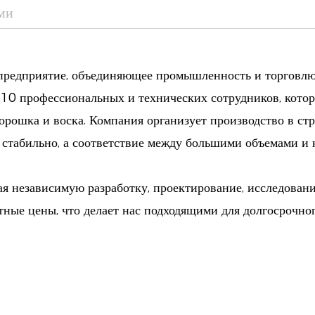
ами
легкой текстуре эта ос
нанесение. Начните с н
прозрачного покрытия 
редприятие, объединяющее промышленность и торговлю
более изысканного вида
 10 профессиональных и технических сотрудников, котор
Обогащение витамином 
орошка и воска. Компания организует производство в ст
витамином С, не тольк
 стабильно, а соответствие между большими объемами и
со временем улучшает е
естественный и сияющ
я независимую разработку, проектирование, исследовани
ные цены, что делает нас подходящими для долгосрочно
Подходит для всех типо
ли вы обладателем чув
эта некомедогенная фо
испытания и гарантиру
кожи. Он увлажняет и 