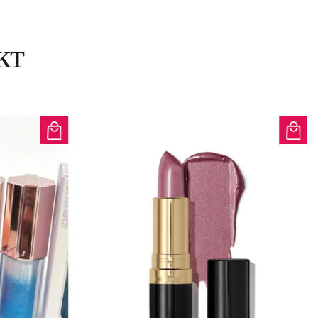
ы.
росто встряхните флакон, нанесите
кт
стушуйте пальцами или косметическим
формула позволяет легко добиться
а за считанные минуты.
очетание ухода за кожей и макияжа с
вороткой 24HR с витамином C Skin
йтесь более ярким и здоровым цветом