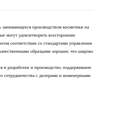
нова обеспечивает бесшовное
ескольких капель для получения
или доведите до среднего покрытия для
, занимающееся производством косметики на
.
ые могут удовлетворить всесторонние
С: эта основа, обогащенная
рогом соответствии со стандартами управления
о мгновенно осветляет вашу кожу, но и
 качественными образцами хорошее, что широко
е общий тон и текстуру, обеспечивая
ий вид.
я и разработки и производство, поддерживаем
го сотрудничества с дилерами и инженерными
в кожи: независимо от того, являетесь
ствительной, сухой или жирной кожи,
рмула прошла дерматологические
ет, что она подходит любому типу
подчеркивает вашу естественную