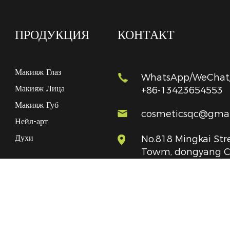
ПРОДУКЦИЯ
КОНТАКТ
Макияж Глаз
WhatsApp/WeChat/
Макияж Лица
+86-13423654553
Макияж Губ
cosmeticsqc@gmai
Нейл-арт
Духи
No.818 Mingkai Stre
Towm, dongyang Cit
zhejiang, P.R.CHIN
ang Qicai Cosmetics Co., Ltd. Все права защищены.
Technic