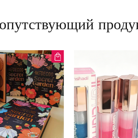
красоту, не забивая пор
Простое применение: п
опутствующий проду
несколько капель и ра
спонжем. Его удобная 
свежего, влажного вид
Испытайте идеальное с
тональной основой-сы
Tint Serum и наслажда
лица каждый день.