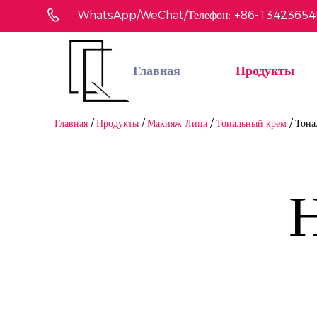
WhatsApp/WeChat/Телефон: +86-1342365
Главная
Продукты
Не нашли понравившийся товар?
Мы поможем вам быстро найти подходящее
Связаться с нами
Главная
/
Продукты
/
Макияж Лица
/
Тональный крем
/
Тона