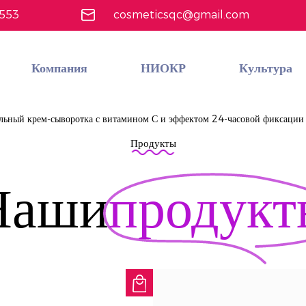
4553
cosmeticsqc@gmail.com
Компания
НИОКР
Культура
Пользовательский экономичный многофункциональный набор косметики
Узнать больше
льный крем-сыворотка с витамином С и эффектом 24-часовой фиксации
Продукты
Наши
продукт