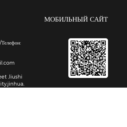
МОБИЛЬНЫЙ САЙТ
Телефон:
l.com
et ,liushi
y,jinhua,
A
al Support ：
Smart Cloud