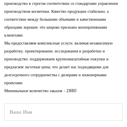
производство в строгом соответствии со стандартами управления
засорения пор, что делает их подходящими для
производством косметики. Качество продукции стабильно, а
чувствительной кожи.
соответствие между большими объемами и качественными
5. Vegan & Fully, без жестокости: этот продукт не содержит
образцами хорошее, что широко признано кооперативными
ингредиентов, полученных из животных и не был проверен
клиентами.
на животных, обеспечивая этическую красоту.
Мы предоставляем комплексные услуги, включая независимую
разработку, проектирование, исследования и разработки и
Благодаря своему сочетанию нейтральных тонов и глубоких
производство, поддерживаем крупномасштабные покупки и
земляных оттенков, палитра для век для век натурального
предлагаем льготные цены, что делает нас подходящими для
цвета 18 цветов является важным дополнением к любой
долгосрочного сотрудничества с дилерами и инженерными
коллекции макияжа.
проектами.
Минимальное количество заказов：2880