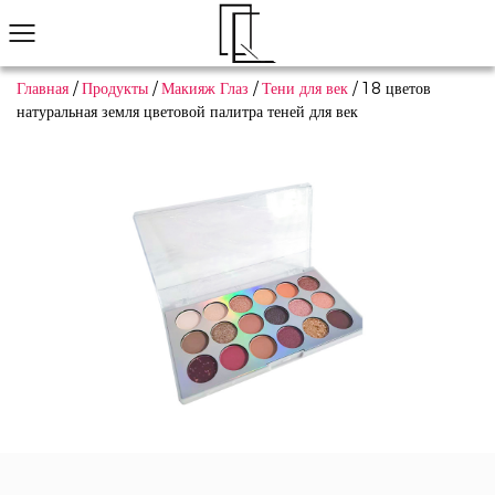
Главная
/
Продукты
/
Макияж Глаз
/
Тени для век
/
18 цветов
натуральная земля цветовой палитра теней для век
Не нашли понравившийся товар?
Мы поможем вам быстро найти подходящее
Связаться с нами
Макияж Глаз
Макияж Губ
Макияж Лица
Нейл-арт
Просмотреть все
Популярные продукты
Тени для век
Пользовательский экономичный многоф
Узна