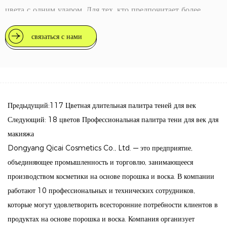
цвета с одним ударом. Для тех, кто предпочитает более
интенсивную отделку, оттенки могут быть наложены на
связаться с нами
более глубокий, смелый эффект.
2. Длительная формула: предназначенная для того, чтобы
оставаться на месте в течение дня, эта палитра гарантирует,
что ваши тени для век остаются яркими без размахивания
Предыдущий:117 Цветная длительная палитра теней для век
или исчезновения, так что вы можете с уверенностью носить
Следующий: 18 цветов Профессиональная палитра тени для век для
ее с утра до ночи.
макияжа
3. Универсальный для повседневного образа: независимо от
Dongyang Qicai Cosmetics Co., Ltd. — это предприятие,
того, собираетесь ли вы на естественный дневной внешний
объединяющее промышленность и торговлю, занимающееся
вид или драматический вечерний стиль, эта палитра
производством косметики на основе порошка и воска. В компании
обеспечивает все оттенки, которые вам необходимы, чтобы
работают 10 профессиональных и технических сотрудников,
плавно переходить между ними.
которые могут удовлетворить всесторонние потребности клиентов в
продуктах на основе порошка и воска. Компания организует
4. Некомедогенный: сформулирован, чтобы избежать